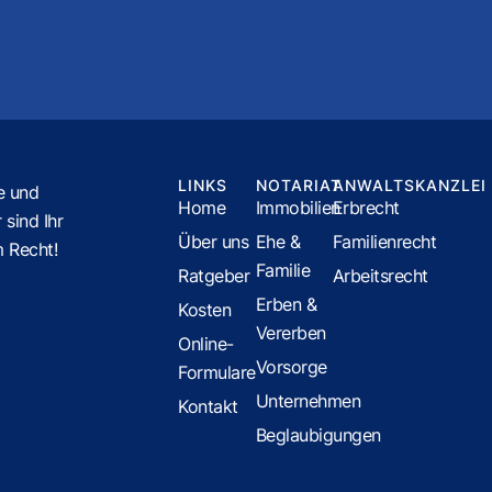
LINKS
NOTARIAT
ANWALTSKANZLEI
e und
Home
Immobilien
Erbrecht
 sind Ihr
Über uns
Ehe &
Familienrecht
m Recht!
Familie
Ratgeber
Arbeitsrecht
Erben &
Kosten
Vererben
Online-
Vorsorge
Formulare
Unternehmen
Kontakt
Beglaubigungen