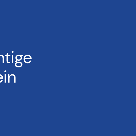
htige
ein