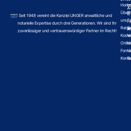
Hom
Im
A
Über
E
Er
Seit 1948 vereint die Kanzlei UNGER anwaltliche und
uns
Fa
Fa
notarielle Expertise durch drei Generationen. Wir sind Ihr
Ratge
E
Ar
zuverlässiger und vertrauenswürdiger Partner im Recht!
Koste
V
Onlin
V
Formu
U
Konta
B