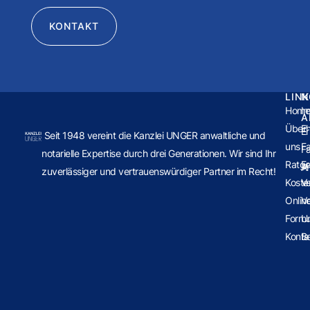
KONTAKT
LIN
N
Hom
Im
A
Über
E
Er
Seit 1948 vereint die Kanzlei UNGER anwaltliche und
uns
Fa
Fa
notarielle Expertise durch drei Generationen. Wir sind Ihr
Ratge
E
Ar
zuverlässiger und vertrauenswürdiger Partner im Recht!
Koste
V
Onlin
V
Formu
U
Konta
B