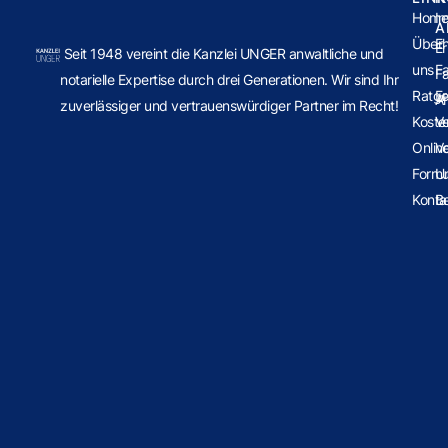
Hom
Im
A
Über
E
Er
Seit 1948 vereint die Kanzlei UNGER anwaltliche und
uns
Fa
Fa
notarielle Expertise durch drei Generationen. Wir sind Ihr
Ratge
E
Ar
zuverlässiger und vertrauenswürdiger Partner im Recht!
Koste
V
Onlin
V
Formu
U
Konta
B