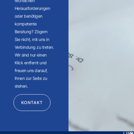
rechtlichen
Herausforderungen
oder benötigen
kompetente
Beratung? Zögern
Sie nicht, mit uns in
Verbindung zu treten.
Wir sind nur einen
Klick entfernt und
freuen uns darauf,
Ihnen zur Seite zu
stehen.
KONTAKT
LIN
N