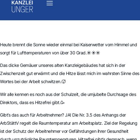
Heute brennt die Sonne wieder einmal bei Kaiserwetter vom Himmel und
sorgt für Lufttemperaturen von über 30 Grad.☀️☀️☀️
Das dicke Gemäuer unseres alten Kanzleigebäudes hat sich in der
Zwischenzeit gut erwärmt und die Hitze lässt mich im wahrsten Sinne des
Wortes bei der Arbeit schwitzen.🥵
Wir alle kennen es noch aus der Schulzeit, die umjubelte Durchsage des
Direktors, dass es Hitzefrei gibt.🥳
Gibt’s das auch für Arbeitnehmer? JA! Die Nr. 3.5 des Anhangs der
ArbStättV regelt die Raumtemperatur am Arbeitsplatz. Ziel der Regelung
ist der Schutz der Arbeitnehmer vor Gefährdungen ihrer Gesundheit
durch unzuträgliche Raumtemperaturen. Hitzefrei gibt’s demnach, wenn