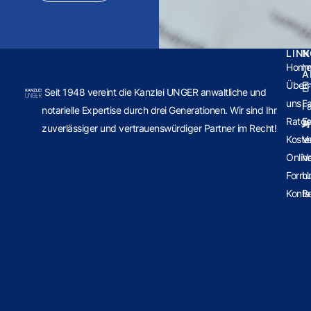
LIN
N
Hom
Im
A
Über
E
Er
Seit 1948 vereint die Kanzlei UNGER anwaltliche und
uns
Fa
Fa
notarielle Expertise durch drei Generationen. Wir sind Ihr
Ratge
E
Ar
zuverlässiger und vertrauenswürdiger Partner im Recht!
Koste
V
Onlin
V
Formu
U
Konta
B