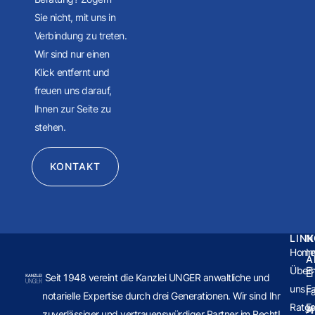
Sie nicht, mit uns in
Verbindung zu treten.
Wir sind nur einen
Klick entfernt und
freuen uns darauf,
Ihnen zur Seite zu
stehen.
KONTAKT
LIN
N
Hom
Im
A
Über
E
Er
Seit 1948 vereint die Kanzlei UNGER anwaltliche und
uns
Fa
Fa
notarielle Expertise durch drei Generationen. Wir sind Ihr
Ratge
E
Ar
zuverlässiger und vertrauenswürdiger Partner im Recht!